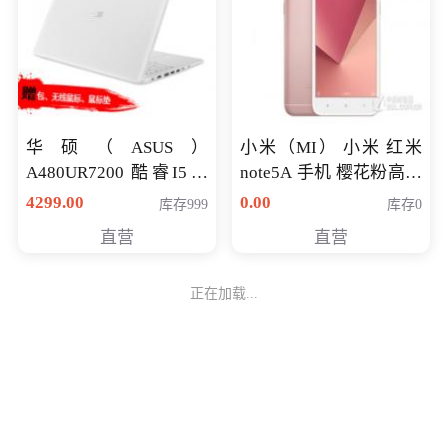
华硕（ASUS）
小米（MI） 小米 红米
A480UR7200 酷睿I5超
note5A 手机 樱花粉高配
薄学生办公游戏独显笔
版 全网通(3G+32G)
4299.00
0.00
库存999
库存0
记本电脑 金色 I5-7200
直营
直营
NV930-2G独
正在加载...