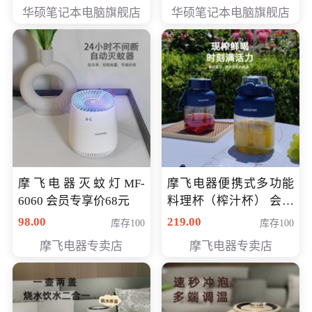
员专享价6898元
员专享价6998元
华硕笔记本电脑旗舰店
华硕笔记本电脑旗舰店
摩飞电器灭蚊灯MF-
摩飞电器便携式多功能
6060 会员专享价68元
料理杯（榨汁杯） 会员
专享价118元
98.00
219.00
库存100
库存100
摩飞电器专卖店
摩飞电器专卖店