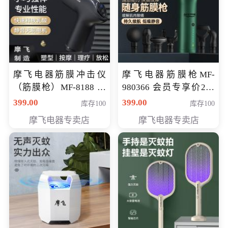
摩飞电器筋膜冲击仪
摩飞电器筋膜枪MF-
（筋膜枪）MF-8188 会
980366 会员专享价299
员专享价268元
元
399.00
399.00
库存100
库存100
摩飞电器专卖店
摩飞电器专卖店