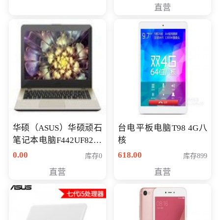
直营
华硕（ASUS）华硕顽石
台电平板电脑T98 4G八
笔记本电脑F442UF8250
核
八代独显轻薄办公商务
0.00
618.00
库存0
库存899
游戏笔记本 火爆推荐
直营
直营