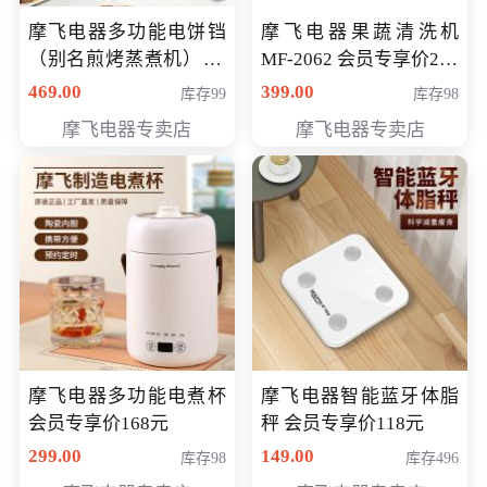
摩飞电器多功能电饼铛
摩飞电器果蔬清洗机
（别名煎烤蒸煮机） 型
MF-2062 会员专享价268
号MF-8888B 会员专享
元
469.00
399.00
库存99
库存98
价389元
摩飞电器专卖店
摩飞电器专卖店
摩飞电器多功能电煮杯
摩飞电器智能蓝牙体脂
会员专享价168元
秤 会员专享价118元
299.00
149.00
库存98
库存496