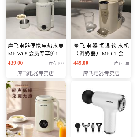
摩飞电器便携电热水壶
摩飞电器恒温饮水机
MF-W08 会员专享价198
（调奶器）MF-01 会员
元
专享价366元
439.00
449.00
库存100
库存100
摩飞电器专卖店
摩飞电器专卖店