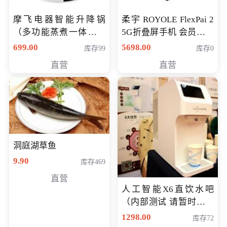
摩飞电器智能升降锅
柔宇 ROYOLE FlexPai 2
（多功能蒸煮一体锅）
5G折叠屏手机 会员专享
（智能升降养生锅） 会
购买价格 4998元
699.00
5698.00
库存99
库存0
员专享价399元
直营
直营
洞庭湖草鱼
9.90
库存469
直营
人工智能X6直饮水吧
（内部测试 请暂时不要
购买）
1298.00
库存72