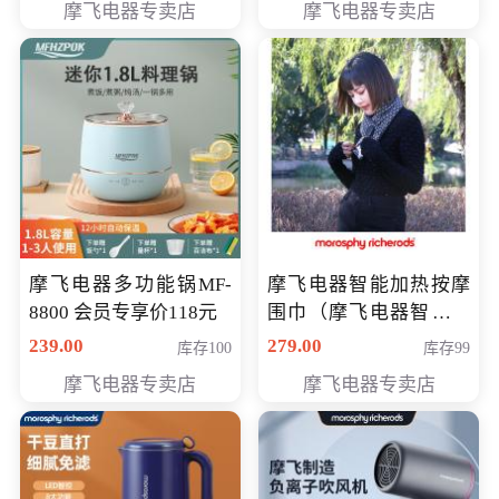
摩飞电器专卖店
摩飞电器专卖店
摩飞电器多功能锅MF-
摩飞电器智能加热按摩
8800 会员专享价118元
围巾（摩飞电器智能加
热按摩围脖） 会员专享
239.00
279.00
库存100
库存99
价168元
摩飞电器专卖店
摩飞电器专卖店