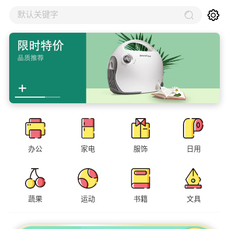
默认关键字
办公
家电
服饰
日用
蔬果
运动
书籍
文具