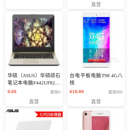
直营
华硕（ASUS）华硕顽石
台电平板电脑T98 4G八
笔记本电脑F442UF8250
核
八代独显轻薄办公商务
0.00
618.00
库存0
库存899
游戏笔记本 火爆推荐
直营
直营