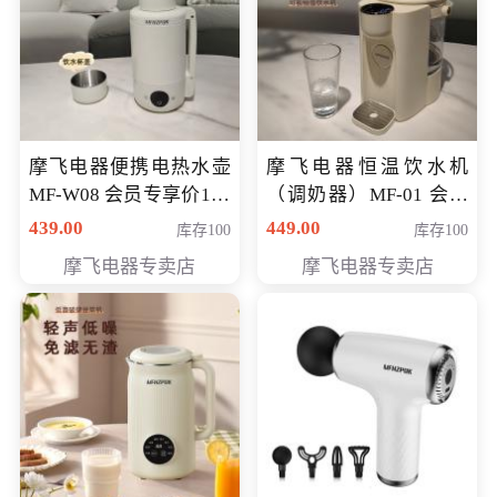
摩飞电器便携电热水壶
摩飞电器恒温饮水机
MF-W08 会员专享价198
（调奶器）MF-01 会员
元
专享价366元
439.00
449.00
库存100
库存100
摩飞电器专卖店
摩飞电器专卖店