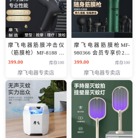
摩飞电器筋膜冲击仪
摩飞电器筋膜枪MF-
（筋膜枪）MF-8188 会
980366 会员专享价299
员专享价268元
元
399.00
399.00
库存100
库存100
摩飞电器专卖店
摩飞电器专卖店