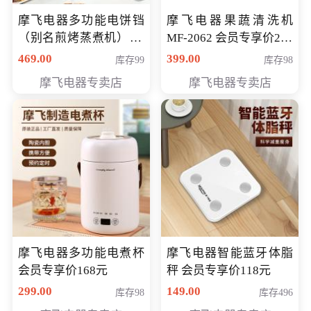
摩飞电器多功能电饼铛
摩飞电器果蔬清洗机
（别名煎烤蒸煮机） 型
MF-2062 会员专享价268
号MF-8888B 会员专享
元
469.00
399.00
库存99
库存98
价389元
摩飞电器专卖店
摩飞电器专卖店
摩飞电器多功能电煮杯
摩飞电器智能蓝牙体脂
会员专享价168元
秤 会员专享价118元
299.00
149.00
库存98
库存496