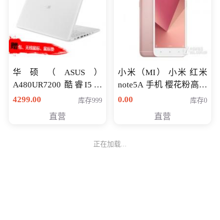
华硕（ASUS）
小米（MI） 小米 红米
A480UR7200 酷睿I5超
note5A 手机 樱花粉高配
薄学生办公游戏独显笔
版 全网通(3G+32G)
4299.00
0.00
库存999
库存0
记本电脑 金色 I5-7200
直营
直营
NV930-2G独
正在加载...