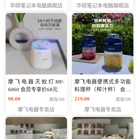
员专享价6898元
员专享价6998元
华硕笔记本电脑旗舰店
华硕笔记本电脑旗舰店
摩飞电器灭蚊灯MF-
摩飞电器便携式多功能
6060 会员专享价68元
料理杯（榨汁杯） 会员
专享价118元
98.00
219.00
库存100
库存100
摩飞电器专卖店
摩飞电器专卖店