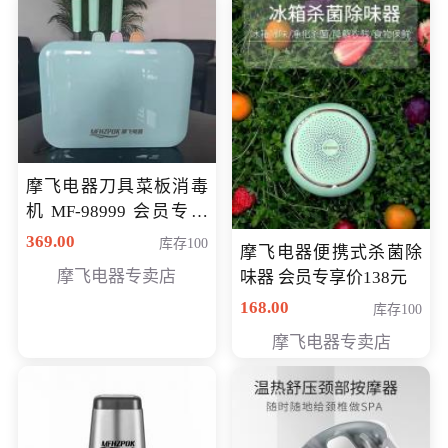
摩飞电器刀具菜板消毒
机 MF-98999 会员专享
价286元
369.00
库存100
摩飞电器便携式杀菌除
摩飞电器专卖店
味器 会员专享价138元
168.00
库存100
摩飞电器专卖店