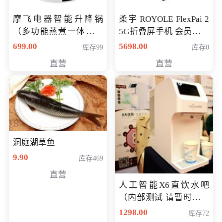
摩飞电器智能升降锅
柔宇 ROYOLE FlexPai 2
（多功能蒸煮一体锅）
5G折叠屏手机 会员专享
（智能升降养生锅） 会
购买价格 4998元
699.00
5698.00
库存99
库存0
员专享价399元
直营
直营
洞庭湖草鱼
9.90
库存469
直营
人工智能X6直饮水吧
（内部测试 请暂时不要
购买）
1298.00
库存72