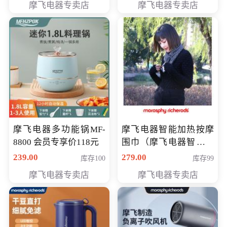
摩飞电器专卖店
摩飞电器专卖店
摩飞电器多功能锅MF-
摩飞电器智能加热按摩
8800 会员专享价118元
围巾（摩飞电器智能加
热按摩围脖） 会员专享
239.00
279.00
库存100
库存99
价168元
摩飞电器专卖店
摩飞电器专卖店