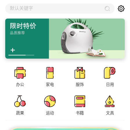
默认关键字
办公
家电
服饰
日用
蔬果
运动
书籍
文具