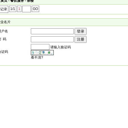
黄页 - 餐饮服务 - 茶楼
1/1
1
GO
个记录
企业名片
用户名
密 码
请输入验证码
验证码
看不清?