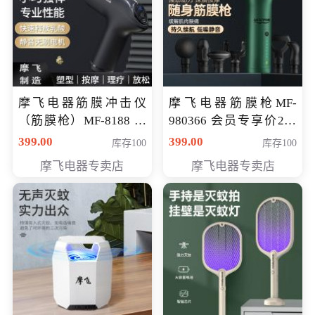
摩飞电器筋膜冲击仪
摩飞电器筋膜枪MF-
（筋膜枪）MF-8188 会
980366 会员专享价299
员专享价268元
元
399.00
399.00
库存100
库存100
摩飞电器专卖店
摩飞电器专卖店