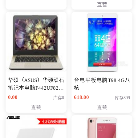
直营
华硕（ASUS）华硕顽石
台电平板电脑T98 4G八
笔记本电脑F442UF8250
核
八代独显轻薄办公商务
0.00
618.00
库存0
库存899
游戏笔记本 火爆推荐
直营
直营