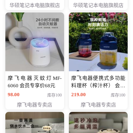
员专享价6898元
员专享价6998元
华硕笔记本电脑旗舰店
华硕笔记本电脑旗舰店
摩飞电器灭蚊灯MF-
摩飞电器便携式多功能
6060 会员专享价68元
料理杯（榨汁杯） 会员
专享价118元
98.00
219.00
库存100
库存100
摩飞电器专卖店
摩飞电器专卖店