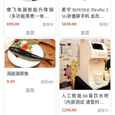
摩飞电器智能升降锅
柔宇 ROYOLE FlexPai 2
（多功能蒸煮一体锅）
5G折叠屏手机 会员专享
（智能升降养生锅） 会
购买价格 4998元
699.00
5698.00
库存99
库存0
员专享价399元
直营
直营
洞庭湖草鱼
9.90
库存469
直营
人工智能X6直饮水吧
（内部测试 请暂时不要
购买）
1298.00
库存72