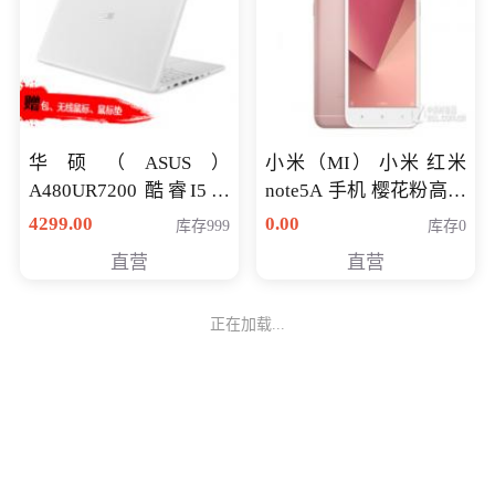
华硕（ASUS）
小米（MI） 小米 红米
A480UR7200 酷睿I5超
note5A 手机 樱花粉高配
薄学生办公游戏独显笔
版 全网通(3G+32G)
4299.00
0.00
库存999
库存0
记本电脑 金色 I5-7200
直营
直营
NV930-2G独
正在加载...