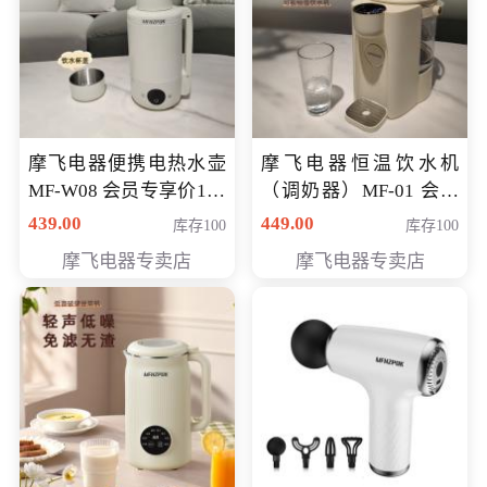
摩飞电器便携电热水壶
摩飞电器恒温饮水机
MF-W08 会员专享价198
（调奶器）MF-01 会员
元
专享价366元
439.00
449.00
库存100
库存100
摩飞电器专卖店
摩飞电器专卖店