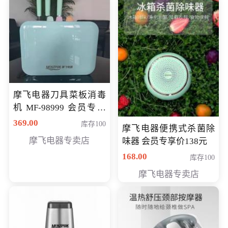
摩飞电器刀具菜板消毒
机 MF-98999 会员专享
价286元
369.00
库存100
摩飞电器便携式杀菌除
摩飞电器专卖店
味器 会员专享价138元
168.00
库存100
摩飞电器专卖店