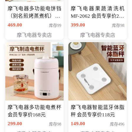
摩飞电器多功能电饼铛
摩飞电器果蔬清洗机
（别名煎烤蒸煮机） 型
MF-2062 会员专享价268
号MF-8888B 会员专享
元
469.00
399.00
库存99
库存98
价389元
摩飞电器专卖店
摩飞电器专卖店
摩飞电器多功能电煮杯
摩飞电器智能蓝牙体脂
会员专享价168元
秤 会员专享价118元
299.00
149.00
库存98
库存496