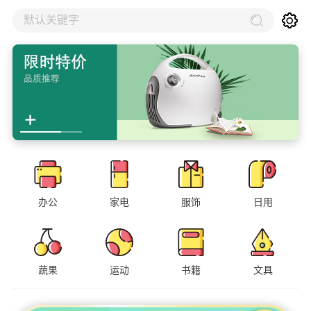
默认关键字
办公
家电
服饰
日用
蔬果
运动
书籍
文具