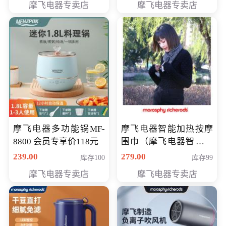
摩飞电器专卖店
摩飞电器专卖店
摩飞电器多功能锅MF-
摩飞电器智能加热按摩
8800 会员专享价118元
围巾（摩飞电器智能加
热按摩围脖） 会员专享
239.00
279.00
库存100
库存99
价168元
摩飞电器专卖店
摩飞电器专卖店