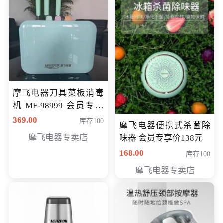
摩飞电器刀具菜板消毒
机 MF-98999 会员专享
价286元
369.00
库存100
摩飞电器便携式杀菌除
摩飞电器专卖店
味器 会员专享价138元
168.00
库存100
摩飞电器专卖店