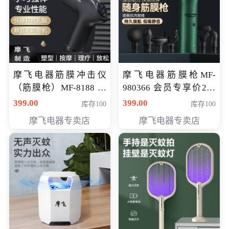
摩飞电器筋膜冲击仪
摩飞电器筋膜枪MF-
（筋膜枪）MF-8188 会
980366 会员专享价299
员专享价268元
元
399.00
399.00
库存100
库存100
摩飞电器专卖店
摩飞电器专卖店