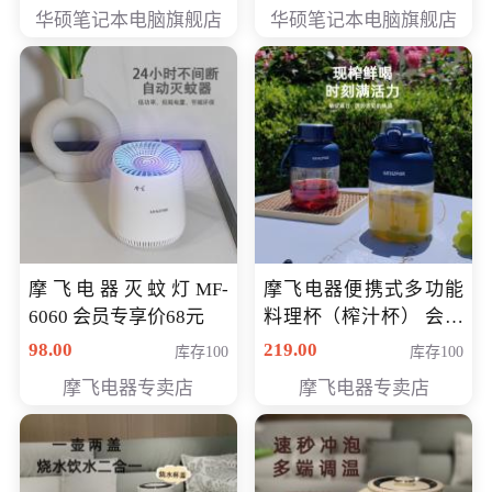
员专享价6898元
员专享价6998元
华硕笔记本电脑旗舰店
华硕笔记本电脑旗舰店
摩飞电器灭蚊灯MF-
摩飞电器便携式多功能
6060 会员专享价68元
料理杯（榨汁杯） 会员
专享价118元
98.00
219.00
库存100
库存100
摩飞电器专卖店
摩飞电器专卖店