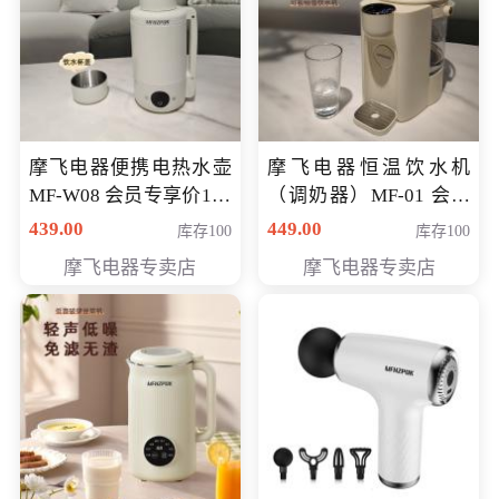
摩飞电器便携电热水壶
摩飞电器恒温饮水机
MF-W08 会员专享价198
（调奶器）MF-01 会员
元
专享价366元
439.00
449.00
库存100
库存100
摩飞电器专卖店
摩飞电器专卖店