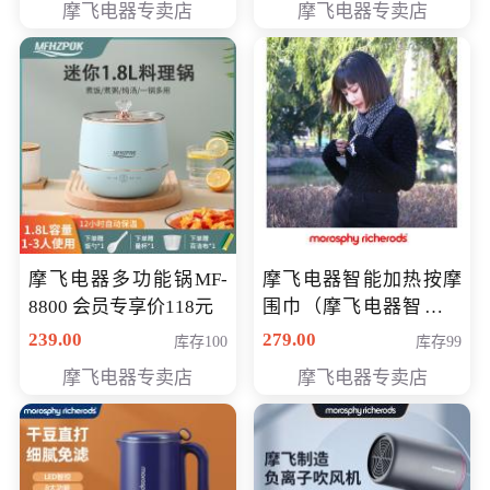
摩飞电器专卖店
摩飞电器专卖店
摩飞电器多功能锅MF-
摩飞电器智能加热按摩
8800 会员专享价118元
围巾（摩飞电器智能加
热按摩围脖） 会员专享
239.00
279.00
库存100
库存99
价168元
摩飞电器专卖店
摩飞电器专卖店