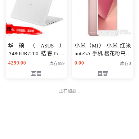
华硕（ASUS）
小米（MI） 小米 红米
A480UR7200 酷睿I5超
note5A 手机 樱花粉高配
薄学生办公游戏独显笔
版 全网通(3G+32G)
4299.00
0.00
库存999
库存0
记本电脑 金色 I5-7200
直营
直营
NV930-2G独
正在加载...