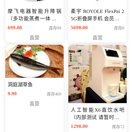
摩飞电器智能升降锅
柔宇 ROYOLE FlexPai 2
（多功能蒸煮一体锅）
5G折叠屏手机 会员专享
（智能升降养生锅） 会
购买价格 4998元
699.00
5698.00
库存99
库存0
员专享价399元
直营
直营
洞庭湖草鱼
9.90
库存469
直营
人工智能X6直饮水吧
（内部测试 请暂时不要
购买）
1298.00
库存72