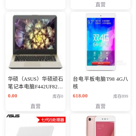
直营
华硕（ASUS）华硕顽石
台电平板电脑T98 4G八
笔记本电脑F442UF8250
核
八代独显轻薄办公商务
0.00
618.00
库存0
库存899
游戏笔记本 火爆推荐
直营
直营