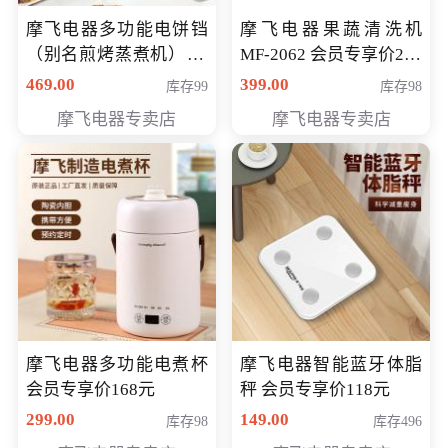
摩飞电器多功能电饼铛
摩飞电器果蔬清洗机
（别名煎烤蒸煮机） 型
MF-2062 会员专享价268
号MF-8888B 会员专享
元
469.00
399.00
库存99
库存98
价389元
摩飞电器专卖店
摩飞电器专卖店
摩飞电器多功能电煮杯
摩飞电器智能蓝牙体脂
会员专享价168元
秤 会员专享价118元
299.00
149.00
库存98
库存496