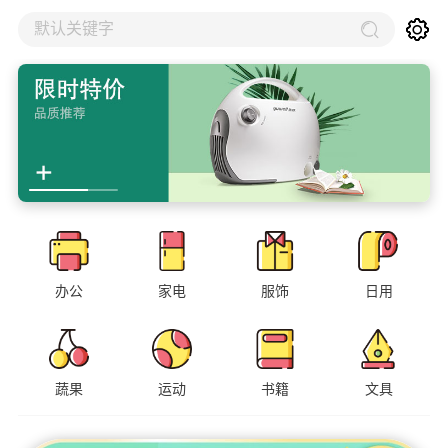
默认关键字
办公
家电
服饰
日用
蔬果
运动
书籍
文具