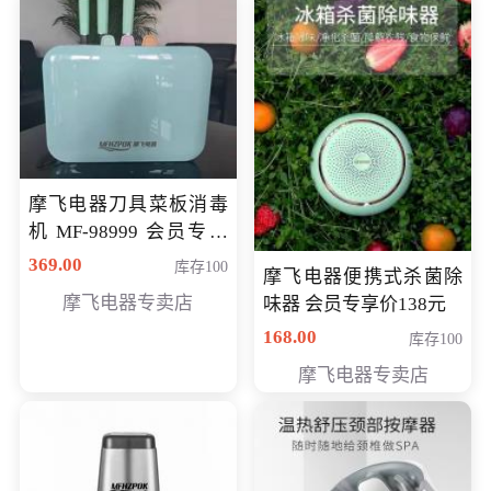
摩飞电器刀具菜板消毒
机 MF-98999 会员专享
价286元
369.00
库存100
摩飞电器便携式杀菌除
摩飞电器专卖店
味器 会员专享价138元
168.00
库存100
摩飞电器专卖店