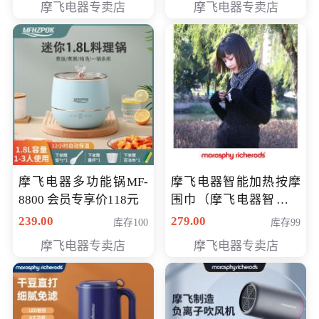
摩飞电器专卖店
摩飞电器专卖店
摩飞电器多功能锅MF-
摩飞电器智能加热按摩
8800 会员专享价118元
围巾（摩飞电器智能加
热按摩围脖） 会员专享
239.00
279.00
库存100
库存99
价168元
摩飞电器专卖店
摩飞电器专卖店