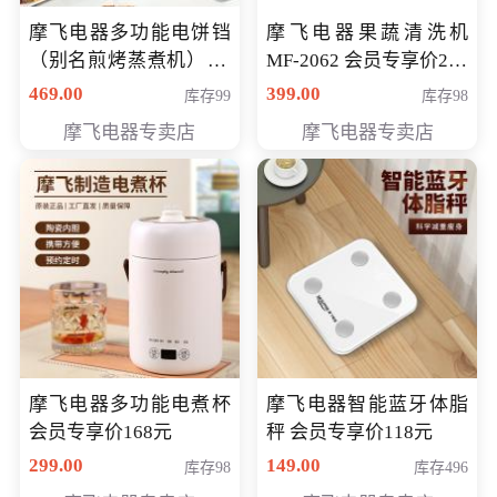
摩飞电器多功能电饼铛
摩飞电器果蔬清洗机
（别名煎烤蒸煮机） 型
MF-2062 会员专享价268
号MF-8888B 会员专享
元
469.00
399.00
库存99
库存98
价389元
摩飞电器专卖店
摩飞电器专卖店
摩飞电器多功能电煮杯
摩飞电器智能蓝牙体脂
会员专享价168元
秤 会员专享价118元
299.00
149.00
库存98
库存496