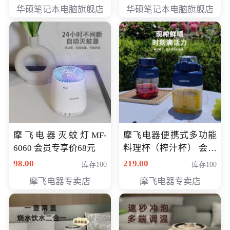
员专享价6898元
员专享价6998元
华硕笔记本电脑旗舰店
华硕笔记本电脑旗舰店
摩飞电器灭蚊灯MF-
摩飞电器便携式多功能
6060 会员专享价68元
料理杯（榨汁杯） 会员
专享价118元
98.00
219.00
库存100
库存100
摩飞电器专卖店
摩飞电器专卖店