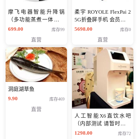
摩飞电器智能升降锅
柔宇 ROYOLE FlexPai 2
（多功能蒸煮一体锅）
5G折叠屏手机 会员专享
（智能升降养生锅） 会
购买价格 4998元
699.00
5698.00
库存99
库存0
员专享价399元
直营
直营
洞庭湖草鱼
9.90
库存469
直营
人工智能X6直饮水吧
（内部测试 请暂时不要
购买）
1298.00
库存72