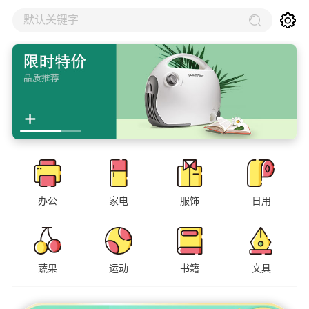
默认关键字
办公
家电
服饰
日用
蔬果
运动
书籍
文具