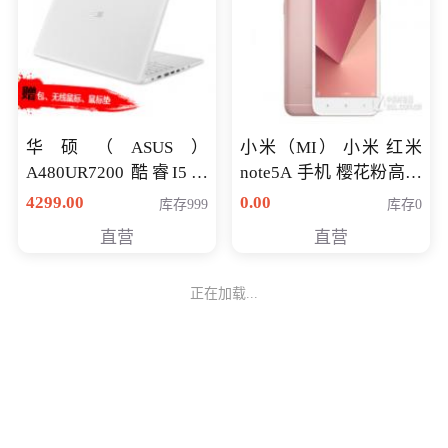
华硕（ASUS）
小米（MI） 小米 红米
A480UR7200 酷睿I5超
note5A 手机 樱花粉高配
薄学生办公游戏独显笔
版 全网通(3G+32G)
4299.00
0.00
库存999
库存0
记本电脑 金色 I5-7200
直营
直营
NV930-2G独
正在加载...