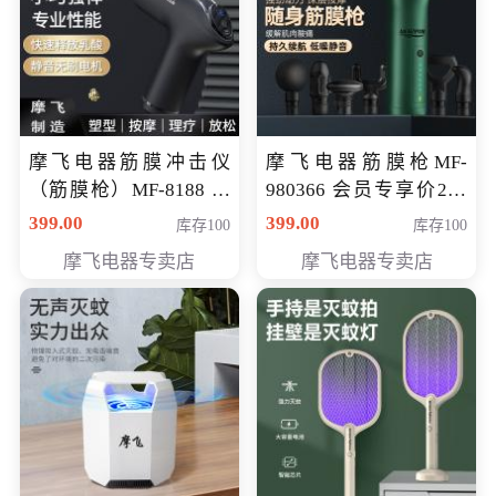
摩飞电器筋膜冲击仪
摩飞电器筋膜枪MF-
（筋膜枪）MF-8188 会
980366 会员专享价299
员专享价268元
元
399.00
399.00
库存100
库存100
摩飞电器专卖店
摩飞电器专卖店