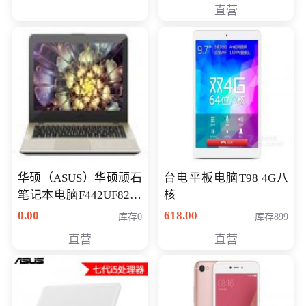
直营
华硕（ASUS）华硕顽石
台电平板电脑T98 4G八
笔记本电脑F442UF8250
核
八代独显轻薄办公商务
0.00
618.00
库存0
库存899
游戏笔记本 火爆推荐
直营
直营