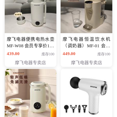
摩飞电器便携电热水壶
摩飞电器恒温饮水机
MF-W08 会员专享价198
（调奶器）MF-01 会员
元
专享价366元
439.00
449.00
库存100
库存100
摩飞电器专卖店
摩飞电器专卖店