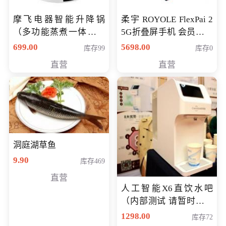
摩飞电器智能升降锅
柔宇 ROYOLE FlexPai 2
（多功能蒸煮一体锅）
5G折叠屏手机 会员专享
（智能升降养生锅） 会
购买价格 4998元
699.00
5698.00
库存99
库存0
员专享价399元
直营
直营
洞庭湖草鱼
9.90
库存469
直营
人工智能X6直饮水吧
（内部测试 请暂时不要
购买）
1298.00
库存72