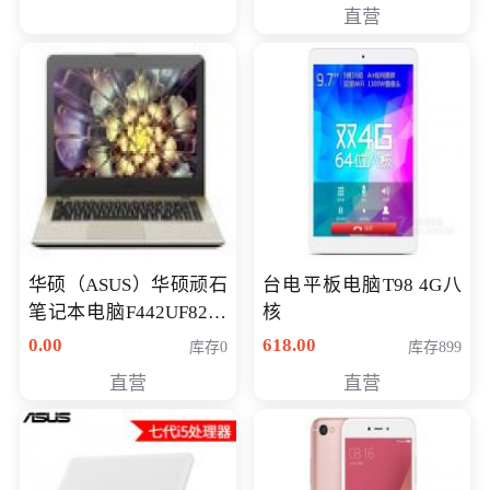
直营
华硕（ASUS）华硕顽石
台电平板电脑T98 4G八
笔记本电脑F442UF8250
核
八代独显轻薄办公商务
0.00
618.00
库存0
库存899
游戏笔记本 火爆推荐
直营
直营