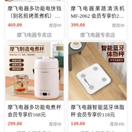
摩飞电器多功能电饼铛
摩飞电器果蔬清洗机
（别名煎烤蒸煮机） 型
MF-2062 会员专享价268
号MF-8888B 会员专享
元
469.00
399.00
库存99
库存98
价389元
摩飞电器专卖店
摩飞电器专卖店
摩飞电器多功能电煮杯
摩飞电器智能蓝牙体脂
会员专享价168元
秤 会员专享价118元
299.00
149.00
库存98
库存496