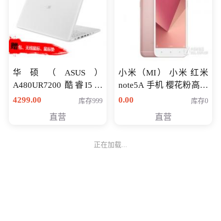
华硕（ASUS）
小米（MI） 小米 红米
A480UR7200 酷睿I5超
note5A 手机 樱花粉高配
薄学生办公游戏独显笔
版 全网通(3G+32G)
4299.00
0.00
库存999
库存0
记本电脑 金色 I5-7200
直营
直营
NV930-2G独
正在加载...