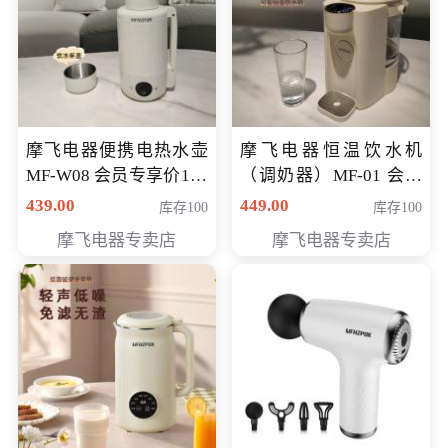
摩飞电器便携电热水壶
摩飞电器恒温饮水机
MF-W08 会员专享价198
（调奶器）MF-01 会员
元
专享价366元
439.00
449.00
库存100
库存100
摩飞电器专卖店
摩飞电器专卖店