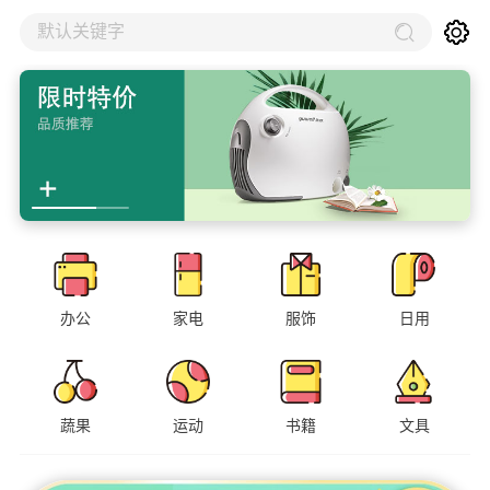
默认关键字
办公
家电
服饰
日用
蔬果
运动
书籍
文具