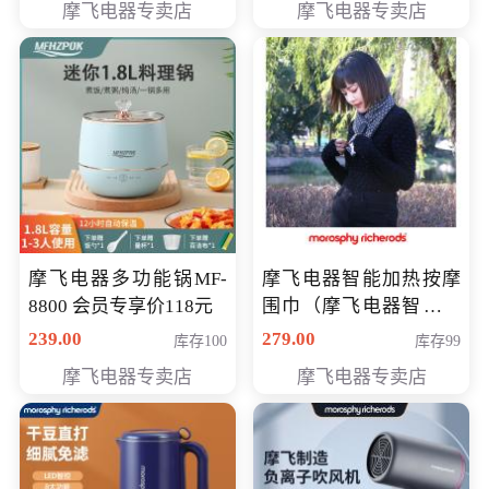
摩飞电器专卖店
摩飞电器专卖店
摩飞电器多功能锅MF-
摩飞电器智能加热按摩
8800 会员专享价118元
围巾（摩飞电器智能加
热按摩围脖） 会员专享
239.00
279.00
库存100
库存99
价168元
摩飞电器专卖店
摩飞电器专卖店