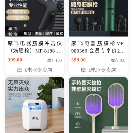
摩飞电器筋膜冲击仪
摩飞电器筋膜枪MF-
（筋膜枪）MF-8188 会
980366 会员专享价299
员专享价268元
元
399.00
399.00
库存100
库存100
摩飞电器专卖店
摩飞电器专卖店