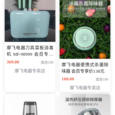
摩飞电器刀具菜板消毒
机 MF-98999 会员专享
价286元
369.00
库存100
摩飞电器便携式杀菌除
摩飞电器专卖店
味器 会员专享价138元
168.00
库存100
摩飞电器专卖店