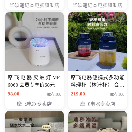
员专享价6898元
员专享价6998元
华硕笔记本电脑旗舰店
华硕笔记本电脑旗舰店
摩飞电器灭蚊灯MF-
摩飞电器便携式多功能
6060 会员专享价68元
料理杯（榨汁杯） 会员
专享价118元
98.00
219.00
库存100
库存100
摩飞电器专卖店
摩飞电器专卖店