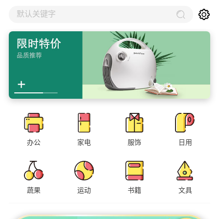
默认关键字
办公
家电
服饰
日用
蔬果
运动
书籍
文具