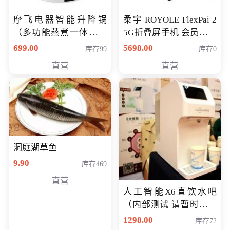
摩飞电器智能升降锅
柔宇 ROYOLE FlexPai 2
（多功能蒸煮一体锅）
5G折叠屏手机 会员专享
（智能升降养生锅） 会
购买价格 4998元
699.00
5698.00
库存99
库存0
员专享价399元
直营
直营
洞庭湖草鱼
9.90
库存469
直营
人工智能X6直饮水吧
（内部测试 请暂时不要
购买）
1298.00
库存72