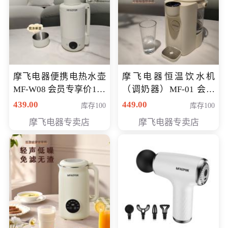
摩飞电器便携电热水壶
摩飞电器恒温饮水机
MF-W08 会员专享价198
（调奶器）MF-01 会员
元
专享价366元
439.00
449.00
库存100
库存100
摩飞电器专卖店
摩飞电器专卖店