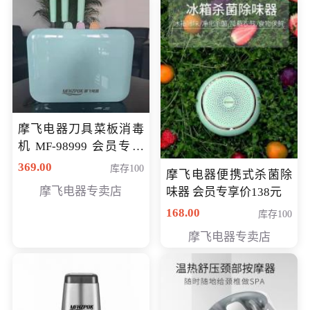
摩飞电器刀具菜板消毒
机 MF-98999 会员专享
价286元
369.00
库存100
摩飞电器便携式杀菌除
摩飞电器专卖店
味器 会员专享价138元
168.00
库存100
摩飞电器专卖店