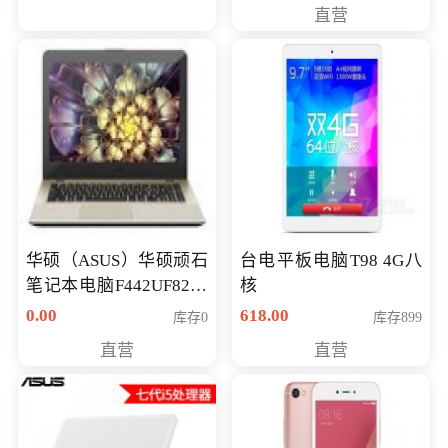
直营
华硕（ASUS）华硕顽石
台电平板电脑T98 4G八
笔记本电脑F442UF8250
核
八代独显轻薄办公商务
0.00
618.00
库存0
库存899
游戏笔记本 火爆推荐
直营
直营