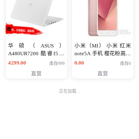
华硕（ASUS）
小米（MI） 小米 红米
A480UR7200 酷睿I5超
note5A 手机 樱花粉高配
薄学生办公游戏独显笔
版 全网通(3G+32G)
4299.00
0.00
库存999
库存0
记本电脑 金色 I5-7200
直营
直营
NV930-2G独
正在加载...