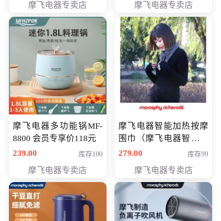
摩飞电器专卖店
摩飞电器专卖店
摩飞电器多功能锅MF-
摩飞电器智能加热按摩
8800 会员专享价118元
围巾（摩飞电器智能加
热按摩围脖） 会员专享
239.00
279.00
库存100
库存99
价168元
摩飞电器专卖店
摩飞电器专卖店