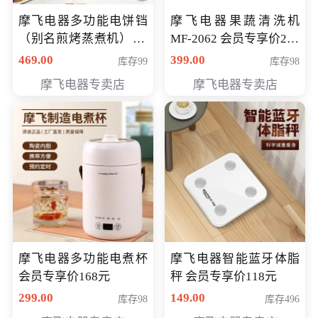
摩飞电器多功能电饼铛
摩飞电器果蔬清洗机
（别名煎烤蒸煮机） 型
MF-2062 会员专享价268
号MF-8888B 会员专享
元
469.00
399.00
库存99
库存98
价389元
摩飞电器专卖店
摩飞电器专卖店
摩飞电器多功能电煮杯
摩飞电器智能蓝牙体脂
会员专享价168元
秤 会员专享价118元
299.00
149.00
库存98
库存496