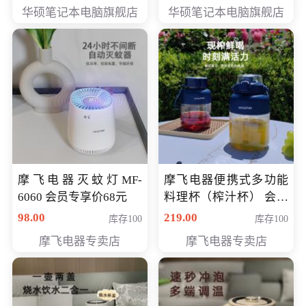
员专享价6898元
员专享价6998元
华硕笔记本电脑旗舰店
华硕笔记本电脑旗舰店
摩飞电器灭蚊灯MF-
摩飞电器便携式多功能
6060 会员专享价68元
料理杯（榨汁杯） 会员
专享价118元
98.00
219.00
库存100
库存100
摩飞电器专卖店
摩飞电器专卖店