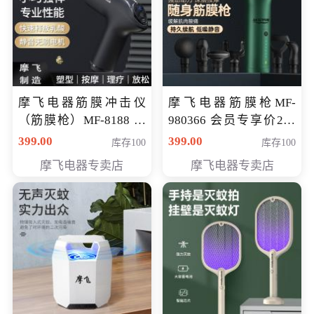
摩飞电器筋膜冲击仪
摩飞电器筋膜枪MF-
（筋膜枪）MF-8188 会
980366 会员专享价299
员专享价268元
元
399.00
399.00
库存100
库存100
摩飞电器专卖店
摩飞电器专卖店