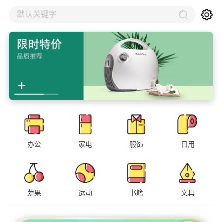
默认关键字
办公
家电
服饰
日用
蔬果
运动
书籍
文具