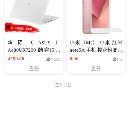
华硕（ASUS）
小米（MI） 小米 红米
A480UR7200 酷睿I5超
note5A 手机 樱花粉高配
薄学生办公游戏独显笔
版 全网通(3G+32G)
4299.00
0.00
库存999
库存0
记本电脑 金色 I5-7200
直营
直营
NV930-2G独
正在加载...