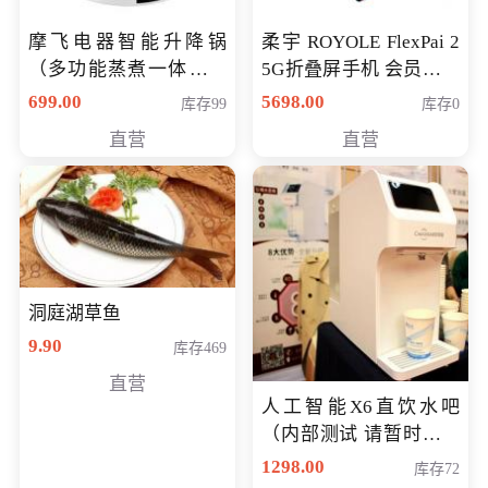
摩飞电器智能升降锅
柔宇 ROYOLE FlexPai 2
（多功能蒸煮一体锅）
5G折叠屏手机 会员专享
（智能升降养生锅） 会
购买价格 4998元
699.00
5698.00
库存99
库存0
员专享价399元
直营
直营
洞庭湖草鱼
9.90
库存469
直营
人工智能X6直饮水吧
（内部测试 请暂时不要
购买）
1298.00
库存72