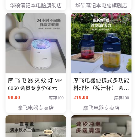
员专享价6898元
员专享价6998元
华硕笔记本电脑旗舰店
华硕笔记本电脑旗舰店
摩飞电器灭蚊灯MF-
摩飞电器便携式多功能
6060 会员专享价68元
料理杯（榨汁杯） 会员
专享价118元
98.00
219.00
库存100
库存100
摩飞电器专卖店
摩飞电器专卖店