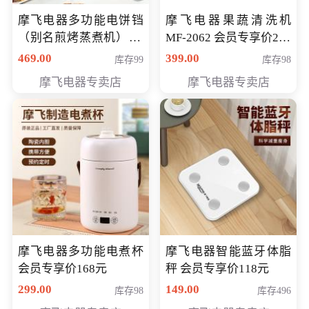
摩飞电器多功能电饼铛
摩飞电器果蔬清洗机
（别名煎烤蒸煮机） 型
MF-2062 会员专享价268
号MF-8888B 会员专享
元
469.00
399.00
库存99
库存98
价389元
摩飞电器专卖店
摩飞电器专卖店
摩飞电器多功能电煮杯
摩飞电器智能蓝牙体脂
会员专享价168元
秤 会员专享价118元
299.00
149.00
库存98
库存496