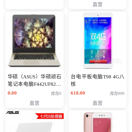
直营
华硕（ASUS）华硕顽石
台电平板电脑T98 4G八
笔记本电脑F442UF8250
核
八代独显轻薄办公商务
0.00
618.00
库存0
库存899
游戏笔记本 火爆推荐
直营
直营