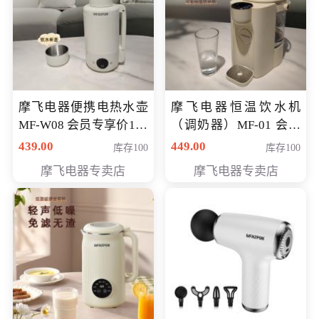
摩飞电器便携电热水壶
摩飞电器恒温饮水机
MF-W08 会员专享价198
（调奶器）MF-01 会员
元
专享价366元
439.00
449.00
库存100
库存100
摩飞电器专卖店
摩飞电器专卖店