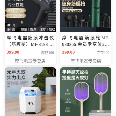
摩飞电器筋膜冲击仪
摩飞电器筋膜枪MF-
（筋膜枪）MF-8188 会
980366 会员专享价299
员专享价268元
元
399.00
399.00
库存100
库存100
摩飞电器专卖店
摩飞电器专卖店