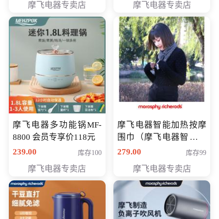
摩飞电器专卖店
摩飞电器专卖店
摩飞电器多功能锅MF-
摩飞电器智能加热按摩
8800 会员专享价118元
围巾（摩飞电器智能加
热按摩围脖） 会员专享
239.00
279.00
库存100
库存99
价168元
摩飞电器专卖店
摩飞电器专卖店