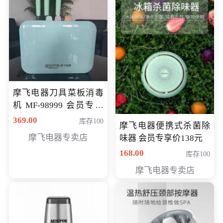
摩飞电器刀具菜板消毒
机 MF-98999 会员专享
价286元
369.00
库存100
摩飞电器便携式杀菌除
摩飞电器专卖店
味器 会员专享价138元
168.00
库存100
摩飞电器专卖店