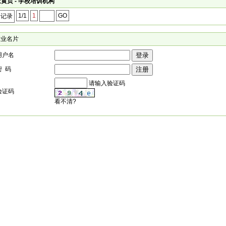
黄页 - 学校培训机构
1/1
1
GO
个记录
企业名片
用户名
密 码
请输入验证码
验证码
看不清?